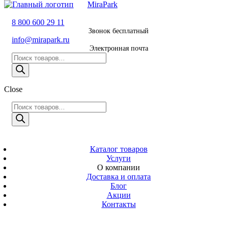
MiraPark
8 800 600 29 11
8 800 600 29 11
Звонок бесплатный
Звонок
info@mirapark.ru
бесплатный
Электронная почта
Поиск
8 495 011 11 21
товаров
Москва
Close
info@mirapark.ru
Поиск
Поиск
товаров
товаров
Электронная
MiraPark
почта
Скачать прайс
с 9:00 до 21:00
Каталог товаров
Услуги
Время работы
О компании
Москва, ул.
Доставка и оплата
Новослободская
Блог
д. 57/65, помещ.
Акции
8
Контакты
Адрес