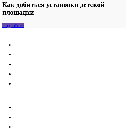
Как добиться установки детской
площадки
Подробнее
МЕНЮ
Каталог
Услуги
Портфолио
Блог
О нас
УСЛУГИ
Озеленение и благоустройство
Монтаж детских площадок
Монтаж резиновых покрытий