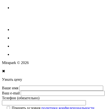
Оборудование для площадок для выгула собак
Парковое оборудование
Спортивное оборудование для улицы
Экопродукция из переработанного пластика
Изготовление МАФ продукции
Mirapark © 2026
✖
Узнать цену
Ваше имя
Ваш e-mail
Телефон (обязательно)
Принять условия
политики конфиденциальности