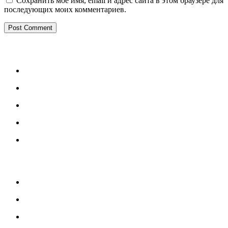
Сохранить моё имя, email и адрес сайта в этом браузере для
последующих моих комментариев.
МЕНЮ
Каталог
Услуги
Портфолио
Блог
О нас
УСЛУГИ
Озеленение и благоустройство
Монтаж детских площадок
Монтаж резиновых покрытий