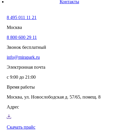
Контакты
8 800 600 29 11
(звонок бесплатный)
info@mirapark.ru
8 495 011 11 21
Каталог товаров
Готовые решения для детских площадок
Москва
Игровое оборудование для детских площадок
Канатные комплексы
8 800 600 29 11
Канатные комплексы и оборудование на трубах
Звонок бесплатный
большого диаметра
Оборудование для площадок для выгула собак
info@mirapark.ru
Парковое оборудование
Спортивное оборудование для улицы
Электронная почта
Экопродукция из переработанного пластика
Малые архитектурные формы под заказ
с 9:00 до 21:00
Детские комплексы и площадки
Услуги
Время работы
Озеленение благоустройство
Монтаж детских площадок
Москва, ул. Новослободская д. 57/65, помещ. 8
Резиновые покрытия для площадок
Производство МАФ продукции под заказ
Адрес
Установка МАФ
О компании
О нас
Сертификаты
Скачать прайс