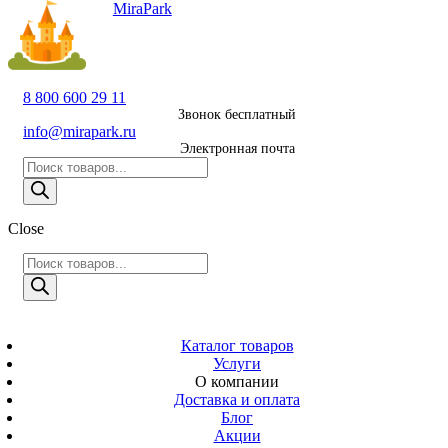
MiraPark
8 800 600 29 11
Звонок
бесплатный
8 800 600 29 11
Звонок бесплатный
8 495 011 11 21
info@mirapark.ru
Электронная почта
Москва
Поиск
товаров
info@mirapark.ru
Поиск
товаров
Электронная
Close
MiraPark
почта
Поиск
Скачать прайс
с 9:00 до 21:00
товаров
Время работы
Москва, ул.
Каталог товаров
Новослободская
Услуги
д. 57/65, помещ.
О компании
8
Доставка и оплата
Блог
Адрес
Акции