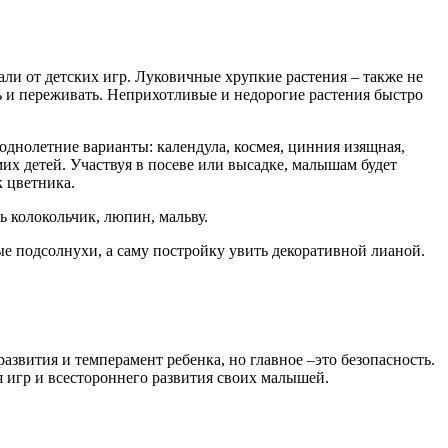
ли от детских игр. Луковичные хрупкие растения – также не
ь и переживать. Неприхотливые и недорогие растения быстро
днолетние варианты: календула, космея, цинния изящная,
их детей. Участвуя в посеве или высадке, малышам будет
к цветника.
 колокольчик, люпин, мальву.
е подсолнухи, а саму постройку увить декоративной лианой.
звития и темперамент ребенка, но главное –это безопасность.
 игр и всестороннего развития своих малышей.