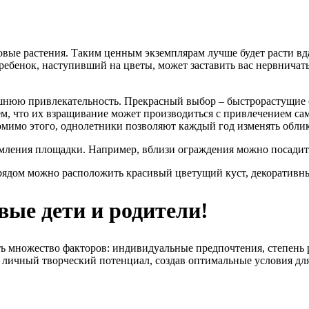
вые растения. Таким ценным экземплярам лучше будет расти вда
ебенок, наступивший на цветы, может заставить вас нервничат
шнюю привлекательность. Прекрасный выбор – быстрорастущие о
м, что их взращивание может производиться с привлечением сам
Помимо этого, однолетники позволяют каждый год изменять обли
амления площадки. Например, вблизи ограждения можно посадить
 рядом можно расположить красивый цветущий куст, декоративны
вые дети и родители!
 множество факторов: индивидуальные предпочтения, степень ра
 личный творческий потенциал, создав оптимальные условия для