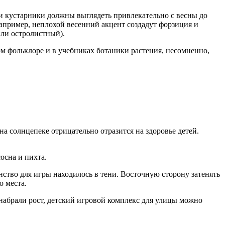
или кустарники должны выглядеть привлекательно с весны до
апример, неплохой весенний акцент создадут форзиция и
или остролистный).
м фольклоре и в учебниках ботаники растения, несомненно,
а солнцепеке отрицательно отразится на здоровье детей.
осна и пихта.
тво для игры находилось в тени. Восточную сторону затенять
о места.
 набрали рост, детский игровой комплекс для улицы можно