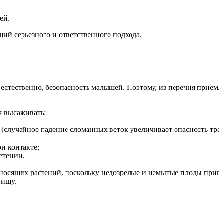
ей.
щий серьезного и ответственного подхода.
о
, естественно, безопасность малышей. Поэтому, из перечня при
я высаживать:
(случайное падение сломанных веток увеличивает опасность тр
и контакте;
етении.
доносящих растений, поскольку недозрелые и немытые плоды пр
пищу.