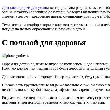
Детские городки для улицы
всегда должны радовать глаз и выб
осени. В такую коллекцию обязательно следует включить разн
сирень, а летом – красочные цветы, сменяющие друг друга. Э
Тематический подбор флоры также может стать отличной идеей
пойдут на пользу образованию и развитию детей.
С пользой для здоровья
Обрамляя детские уличные игровые комплексы, надо непременно
Помимо кленов, не лишними тут будут деревья с пышными густы
Для расположенных в городской черте участков, будут уместн
Высаживать крупномерные виды желательно с южной либо с зап
не стоит, поскольку богатые ультрафиолетом утренние лучи со
Разумеется, что недавно высаженные деревья не смогут сразу 
притенить при помощи временных пергол, увитых лианами.