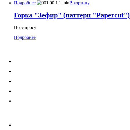
Подробнее
В корзину
Горка "Зефир" (паттерн "Papercut")
По запросу
Подробнее
МЕНЮ
Каталог
Услуги
Портфолио
Блог
О нас
УСЛУГИ
Озеленение и благоустройство