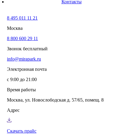
Контакты
8 800 600 29 11
(звонок бесплатный)
info@mirapark.ru
8 495 011 11 21
Каталог товаров
Готовые решения для детских площадок
Москва
Игровое оборудование для детских площадок
Канатные комплексы
8 800 600 29 11
Канатные комплексы и оборудование на трубах
Звонок бесплатный
большого диаметра
Оборудование для площадок для выгула собак
info@mirapark.ru
Парковое оборудование
Спортивное оборудование для улицы
Электронная почта
Экопродукция из переработанного пластика
Малые архитектурные формы под заказ
с 9:00 до 21:00
Детские комплексы и площадки
Услуги
Время работы
Озеленение благоустройство
Монтаж детских площадок
Москва, ул. Новослободская д. 57/65, помещ. 8
Резиновые покрытия для площадок
Производство МАФ продукции под заказ
Адрес
Установка МАФ
О компании
О нас
Сертификаты
Скачать прайс