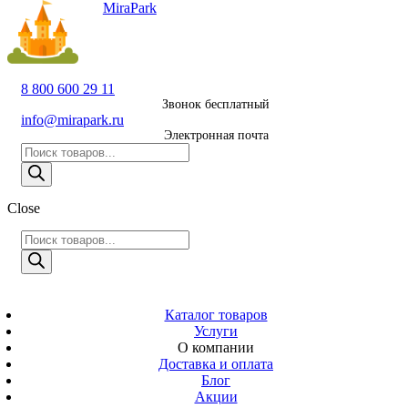
MiraPark
8 800 600 29 11
Звонок
бесплатный
8 800 600 29 11
Звонок бесплатный
8 495 011 11 21
info@mirapark.ru
Электронная почта
Москва
Поиск
товаров
info@mirapark.ru
Поиск
товаров
Электронная
Close
MiraPark
почта
Поиск
Скачать прайс
с 9:00 до 21:00
товаров
Время работы
Москва, ул.
Каталог товаров
Новослободская
Услуги
д. 57/65, помещ.
О компании
8
Доставка и оплата
Блог
Адрес
Акции