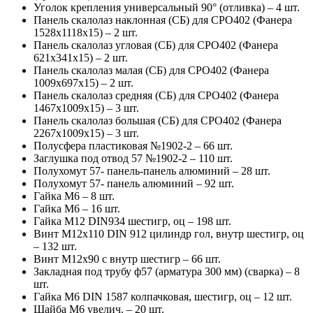
Уголок крепления универсальный 90° (отливка) – 4 шт.
Панель скалолаз наклонная (СБ) для СРО402 (Фанера
1528х1118х15) – 2 шт.
Панель скалолаз угловая (СБ) для СРО402 (Фанера
621x341x15) – 2 шт.
Панель скалолаз малая (СБ) для СРО402 (Фанера
1009x697x15) – 2 шт.
Панель скалолаз средняя (СБ) для СРО402 (Фанера
1467x1009x15) – 3 шт.
Панель скалолаз большая (СБ) для СРО402 (Фанера
2267x1009x15) – 3 шт.
Полусфера пластиковая №1902-2 – 66 шт.
Заглушка под отвод 57 №1902-2 – 110 шт.
Полухомут 57- панель-панель алюминий – 28 шт.
Полухомут 57- панель алюминий – 92 шт.
Гайка М6 – 8 шт.
Гайка М6 – 16 шт.
Гайка М12 DIN934 шестигр, оц – 198 шт.
Винт М12х110 DIN 912 цилиндр гол, внутр шестигр, оц
– 132 шт.
Винт М12х90 с внутр шестигр – 66 шт.
Закладная под трубу ф57 (арматура 300 мм) (сварка) – 8
шт.
Гайка М6 DIN 1587 колпачковая, шестигр, оц – 12 шт.
Шайба М6 увелич. – 20 шт.