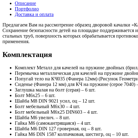
Описание
Портфолио
Доставка и оплата
Предлагаем Вам на рассмотрение образец дворовой качалки «К
Сохранение безопасности детей на площадке поддерживается 
стальных труб, поверхность которых обрабатывается противо
применения.
Комплектация
Комплект Металл для качелей на пружине двойных (брилл
Перемычка металлическая для качелей на пружине двойны
Попугай тело на КЧ035 (Фанера 12мм) (Рисунок Геометрия
Сиденье (Фанера 12 мм) для КЧ на пружине (серое 7040) –
Заглушка малая на болт (серая) – 6 шт.
Болт М6х25 – 6 шт.
Шайба М8 DIN 9021 усил, оц – 12 шт.
Болт мебельный М6х30 – 4 шт.
Болт мебельный М6х25 DIN603 – 4 шт.
Шайба М6 увелич. – 8 шт.
Гайка М6 (самокантрящаяся) – 4 шт.
Шайба М6 DIN 127 гроверная, оц – 8 шт.
Гайка М6 DIN 1587 колпачковая, шестигр, оц – 10 шт.