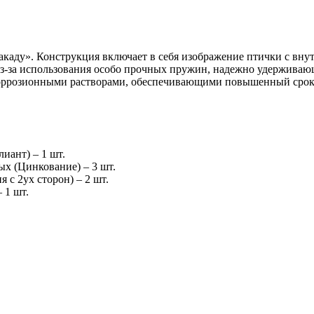
акаду». Конструкция включает в себя изображение птички с вну
из-за использования особо прочных пружин, надежно удерживаю
коррозионными растворами, обеспечивающими повышенный срок 
иант) – 1 шт.
х (Цинкование) – 3 шт.
 с 2ух сторон) – 2 шт.
 1 шт.