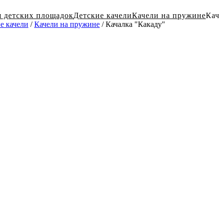
я детских площадок
Детские качели
Качели на пружине
Кач
е качели
/
Качели на пружине
/ Качалка "Какаду"