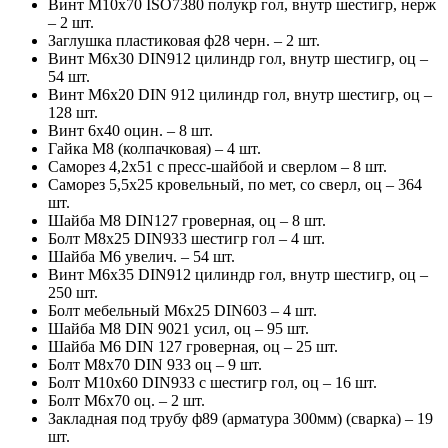
Винт М10х70 ISO7380 полукр гол, внутр шестигр, нерж
– 2 шт.
Заглушка пластиковая ф28 черн. – 2 шт.
Винт М6х30 DIN912 цилиндр гол, внутр шестигр, оц –
54 шт.
Винт М6х20 DIN 912 цилиндр гол, внутр шестигр, оц –
128 шт.
Винт 6х40 оцин. – 8 шт.
Гайка М8 (колпачковая) – 4 шт.
Саморез 4,2х51 с пресс-шайбой и сверлом – 8 шт.
Саморез 5,5х25 кровельный, по мет, со сверл, оц – 364
шт.
Шайба М8 DIN127 гроверная, оц – 8 шт.
Болт М8х25 DIN933 шестигр гол – 4 шт.
Шайба М6 увелич. – 54 шт.
Винт М6х35 DIN912 цилиндр гол, внутр шестигр, оц –
250 шт.
Болт мебельный М6х25 DIN603 – 4 шт.
Шайба М8 DIN 9021 усил, оц – 95 шт.
Шайба М6 DIN 127 гроверная, оц – 25 шт.
Болт М8х70 DIN 933 оц – 9 шт.
Болт М10х60 DIN933 с шестигр гол, оц – 16 шт.
Болт М6х70 оц. – 2 шт.
Закладная под трубу ф89 (арматура 300мм) (сварка) – 19
шт.