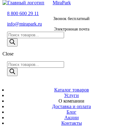
MiraPark
8 800 600 29 11
8 800 600 29 11
Звонок бесплатный
Звонок
info@mirapark.ru
бесплатный
Электронная почта
Поиск
8 495 011 11 21
товаров
Москва
Close
info@mirapark.ru
Поиск
Поиск
товаров
товаров
Электронная
MiraPark
почта
Скачать прайс
с 9:00 до 21:00
Каталог товаров
Услуги
Время работы
О компании
Москва, ул.
Доставка и оплата
Новослободская
Блог
д. 57/65, помещ.
Акции
8
Контакты
Адрес