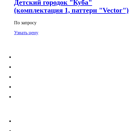
Детский городок "Куба"
(комплектация 1, паттерн "Vector")
По запросу
Узнать цену
МЕНЮ
Каталог
Услуги
Портфолио
Блог
О нас
УСЛУГИ
Озеленение и благоустройство
Монтаж детских площадок