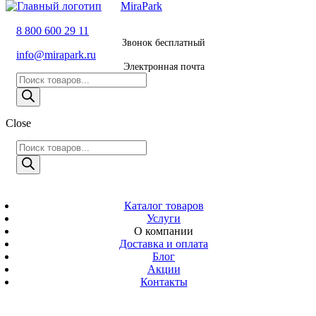
MiraPark
8 800 600 29 11
8 800 600 29 11
Звонок бесплатный
Звонок
info@mirapark.ru
бесплатный
Электронная почта
Поиск
8 495 011 11 21
товаров
Москва
Close
info@mirapark.ru
Поиск
Поиск
товаров
товаров
Электронная
MiraPark
почта
Скачать прайс
с 9:00 до 21:00
Каталог товаров
Услуги
Время работы
О компании
Москва, ул.
Доставка и оплата
Новослободская
Блог
д. 57/65, помещ.
Акции
8
Контакты
Адрес