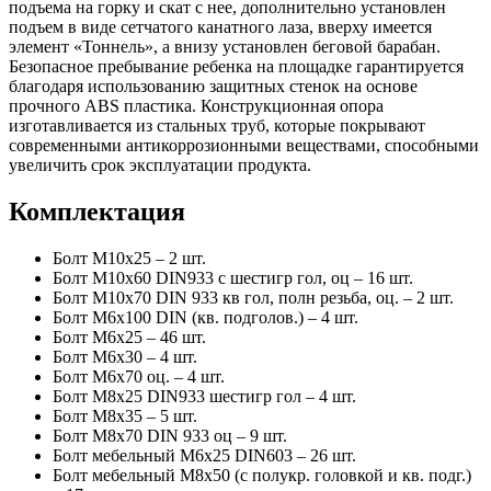
подъема на горку и скат с нее, дополнительно установлен
подъем в виде сетчатого канатного лаза, вверху имеется
элемент «Тоннель», а внизу установлен беговой барабан.
Безопасное пребывание ребенка на площадке гарантируется
благодаря использованию защитных стенок на основе
прочного ABS пластика. Конструкционная опора
изготавливается из стальных труб, которые покрывают
современными антикоррозионными веществами, способными
увеличить срок эксплуатации продукта.
Комплектация
Болт М10х25 – 2 шт.
Болт М10х60 DIN933 с шестигр гол, оц – 16 шт.
Болт М10х70 DIN 933 кв гол, полн резьба, оц. – 2 шт.
Болт М6х100 DIN (кв. подголов.) – 4 шт.
Болт М6х25 – 46 шт.
Болт М6х30 – 4 шт.
Болт М6х70 оц. – 4 шт.
Болт М8х25 DIN933 шестигр гол – 4 шт.
Болт М8х35 – 5 шт.
Болт М8х70 DIN 933 оц – 9 шт.
Болт мебельный М6х25 DIN603 – 26 шт.
Болт мебельный М8х50 (с полукр. головкой и кв. подг.)