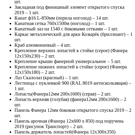
шт.
Закладная под финишный элемент открытого спуска
2019 – 1 шт.
Канат ф16 L-850мм (перила ногоход) – 14 шт.
Канатная сетка 760х1500м (ногоход) – 1 шт.
Канатный лаз на 1540 с боковыми сетками – 1 шт.
Каркас металлический для арки Козырёк (бриллиант) – 1
шт.
Краб алюминиевый – 4 шт.
Крепление верхних лопастей к стойке (серое) (Фанера
12х150х230) – 2 шт.
Крепление крыши фанерной универсальное – 5 шт.
Крепление нижних лопастей к стойке (серое) (Фанера
12х150х180) – 2 шт.
Лаз Скалолаз (красный) – 1 шт.
Лестница с пуклевкой 900 (RAL 8019 антискользящая) –
1 шт.
Лопасть(Фанера12мм 200х1600) (серая) – 2 шт.
Лопасть верхняя (голубая) (фанера12мм 200х1600) – 2
шт.
Панель Фанера 12мм боковая открытого спуска 2019 – 2
шт.
Панель арочная (Фанера 12х600 х 850) под поручень
2019 (рисунок Транспорт) – 2 шт.
Панель держатель лопастей(Фанера 12х300х350)