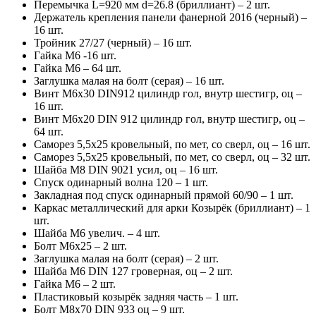
Перемычка L=920 мм d=26.8 (бриллиант) – 2 шт.
Держатель крепления панели фанерной 2016 (черный) –
16 шт.
Тройник 27/27 (черный) – 16 шт.
Гайка М6 -16 шт.
Гайка М6 – 64 шт.
Заглушка малая на болт (серая) – 16 шт.
Винт М6х30 DIN912 цилиндр гол, внутр шестигр, оц –
16 шт.
Винт М6х20 DIN 912 цилиндр гол, внутр шестигр, оц –
64 шт.
Саморез 5,5х25 кровельный, по мет, со сверл, оц – 16 шт.
Саморез 5,5х25 кровельный, по мет, со сверл, оц – 32 шт.
Шайба М8 DIN 9021 усил, оц – 16 шт.
Спуск одинарный волна 120 – 1 шт.
Закладная под спуск одинарный прямой 60/90 – 1 шт.
Каркас металлический для арки Козырёк (бриллиант) – 1
шт.
Шайба М6 увелич. – 4 шт.
Болт М6х25 – 2 шт.
Заглушка малая на болт (серая) – 2 шт.
Шайба М6 DIN 127 гроверная, оц – 2 шт.
Гайка М6 – 2 шт.
Пластиковый козырёк задняя часть – 1 шт.
Болт М8х70 DIN 933 оц – 9 шт.