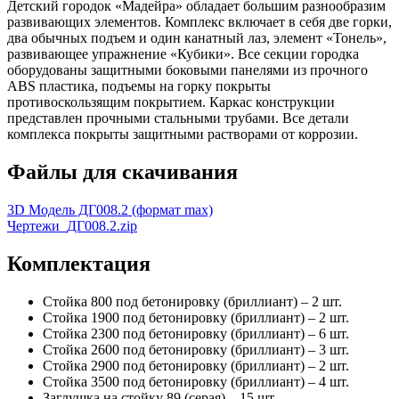
Детский городок «Мадейра» обладает большим разнообразим
развивающих элементов. Комплекс включает в себя две горки,
два обычных подъем и один канатный лаз, элемент «Тонель»,
развивающее упражнение «Кубики». Все секции городка
оборудованы защитными боковыми панелями из прочного
ABS пластика, подъемы на горку покрыты
противоскользящим покрытием. Каркас конструкции
представлен прочными стальными трубами. Все детали
комплекса покрыты защитными растворами от коррозии.
Файлы для скачивания
3D Модель ДГ008.2 (формат max)
Чертежи_ДГ008.2.zip
Комплектация
Стойка 800 под бетонировку (бриллиант) – 2 шт.
Стойка 1900 под бетонировку (бриллиант) – 2 шт.
Стойка 2300 под бетонировку (бриллиант) – 6 шт.
Стойка 2600 под бетонировку (бриллиант) – 3 шт.
Стойка 2900 под бетонировку (бриллиант) – 2 шт.
Стойка 3500 под бетонировку (бриллиант) – 4 шт.
Заглушка на стойку 89 (серая) – 15 шт.