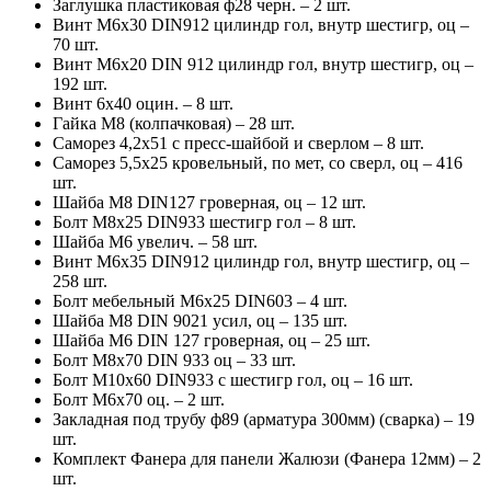
Заглушка пластиковая ф28 черн. – 2 шт.
Винт М6х30 DIN912 цилиндр гол, внутр шестигр, оц –
70 шт.
Винт М6х20 DIN 912 цилиндр гол, внутр шестигр, оц –
192 шт.
Винт 6х40 оцин. – 8 шт.
Гайка М8 (колпачковая) – 28 шт.
Саморез 4,2х51 с пресс-шайбой и сверлом – 8 шт.
Саморез 5,5х25 кровельный, по мет, со сверл, оц – 416
шт.
Шайба М8 DIN127 гроверная, оц – 12 шт.
Болт М8х25 DIN933 шестигр гол – 8 шт.
Шайба М6 увелич. – 58 шт.
Винт М6х35 DIN912 цилиндр гол, внутр шестигр, оц –
258 шт.
Болт мебельный М6х25 DIN603 – 4 шт.
Шайба М8 DIN 9021 усил, оц – 135 шт.
Шайба М6 DIN 127 гроверная, оц – 25 шт.
Болт М8х70 DIN 933 оц – 33 шт.
Болт М10х60 DIN933 с шестигр гол, оц – 16 шт.
Болт М6х70 оц. – 2 шт.
Закладная под трубу ф89 (арматура 300мм) (сварка) – 19
шт.
Комплект Фанера для панели Жалюзи (Фанера 12мм) – 2
шт.