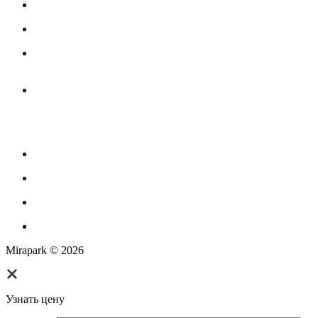
Игровое оборудование для детских площадок
Канатные комплексы
Канатные комплексы и оборудование на трубах
большого диаметра
Оборудование для площадок для выгула собак
Парковое оборудование
Спортивное оборудование для улицы
Экопродукция из переработанного пластика
Изготовление МАФ продукции
Mirapark © 2026
Узнать цену