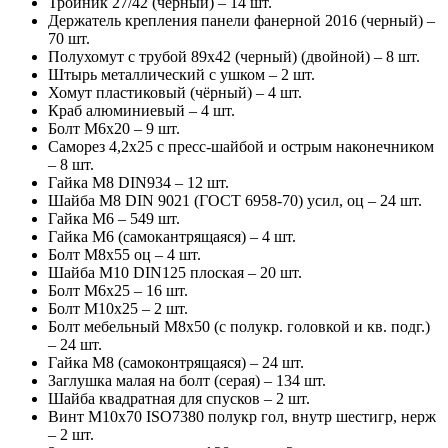
Тройник 27/42 (черный) – 14 шт.
Держатель крепления панели фанерной 2016 (черный) –
70 шт.
Полухомут с трубой 89х42 (черный) (двойной) – 8 шт.
Штырь металлический с ушком – 2 шт.
Хомут пластиковый (чёрный) – 4 шт.
Краб алюминиевый – 4 шт.
Болт М6х20 – 9 шт.
Саморез 4,2х25 с пресс-шайбой и острым наконечником
– 8 шт.
Гайка М8 DIN934 – 12 шт.
Шайба М8 DIN 9021 (ГОСТ 6958-70) усил, оц – 24 шт.
Гайка М6 – 549 шт.
Гайка М6 (самокантрящаяся) – 4 шт.
Болт М8х55 оц – 4 шт.
Шайба М10 DIN125 плоская – 20 шт.
Болт М6х25 – 16 шт.
Болт М10х25 – 2 шт.
Болт мебельный М8х50 (с полукр. головкой и кв. подг.)
– 24 шт.
Гайка М8 (самоконтрящаяся) – 24 шт.
Заглушка малая на болт (серая) – 134 шт.
Шайба квадратная для спусков – 2 шт.
Винт М10х70 ISO7380 полукр гол, внутр шестигр, нерж
– 2 шт.