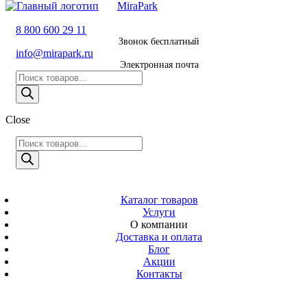
MiraPark
8 800 600 29 11
8 800 600 29 11
Звонок бесплатный
Звонок
info@mirapark.ru
бесплатный
Электронная почта
Поиск
8 495 011 11 21
товаров
Москва
Close
info@mirapark.ru
Поиск
Поиск
товаров
товаров
Электронная
MiraPark
почта
Скачать прайс
с 9:00 до 21:00
Каталог товаров
Услуги
Время работы
О компании
Москва, ул.
Доставка и оплата
Новослободская
Блог
д. 57/65, помещ.
Акции
8
Контакты
Адрес