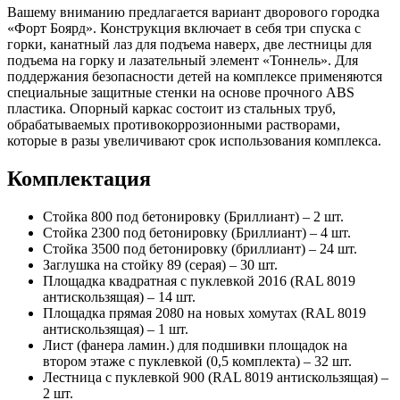
Вашему вниманию предлагается вариант дворового городка
«Форт Боярд». Конструкция включает в себя три спуска с
горки, канатный лаз для подъема наверх, две лестницы для
подъема на горку и лазательный элемент «Тоннель». Для
поддержания безопасности детей на комплексе применяются
специальные защитные стенки на основе прочного АBS
пластика. Опорный каркас состоит из стальных труб,
обрабатываемых противокоррозионными растворами,
которые в разы увеличивают срок использования комплекса.
Комплектация
Стойка 800 под бетонировку (Бриллиант) – 2 шт.
Стойка 2300 под бетонировку (Бриллиант) – 4 шт.
Стойка 3500 под бетонировку (бриллиант) – 24 шт.
Заглушка на стойку 89 (серая) – 30 шт.
Площадка квадратная с пуклевкой 2016 (RAL 8019
антискользящая) – 14 шт.
Площадка прямая 2080 на новых хомутах (RAL 8019
антискользящая) – 1 шт.
Лист (фанера ламин.) для подшивки площадок на
втором этаже с пуклевкой (0,5 комплекта) – 32 шт.
Лестница с пуклевкой 900 (RAL 8019 антискользящая) –
2 шт.