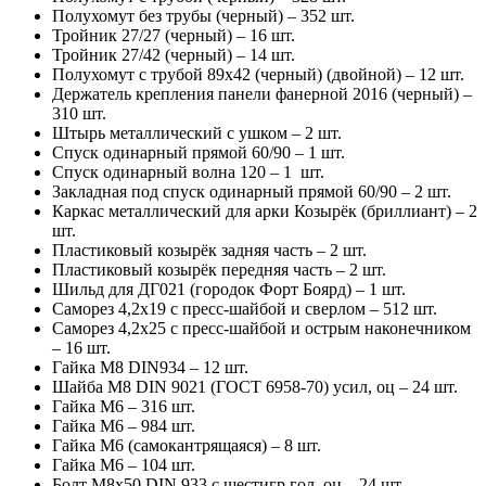
Полухомут без трубы (черный) – 352 шт.
Тройник 27/27 (черный) – 16 шт.
Тройник 27/42 (черный) – 14 шт.
Полухомут с трубой 89х42 (черный) (двойной) – 12 шт.
Держатель крепления панели фанерной 2016 (черный) –
310 шт.
Штырь металлический с ушком – 2 шт.
Спуск одинарный прямой 60/90 – 1 шт.
Спуск одинарный волна 120 – 1 шт.
Закладная под спуск одинарный прямой 60/90 – 2 шт.
Каркас металлический для арки Козырёк (бриллиант) – 2
шт.
Пластиковый козырёк задняя часть – 2 шт.
Пластиковый козырёк передняя часть – 2 шт.
Шильд для ДГ021 (городок Форт Боярд) – 1 шт.
Саморез 4,2х19 с пресс-шайбой и сверлом – 512 шт.
Саморез 4,2х25 с пресс-шайбой и острым наконечником
– 16 шт.
Гайка М8 DIN934 – 12 шт.
Шайба М8 DIN 9021 (ГОСТ 6958-70) усил, оц – 24 шт.
Гайка М6 – 316 шт.
Гайка М6 – 984 шт.
Гайка М6 (самокантрящаяся) – 8 шт.
Гайка М6 – 104 шт.
Болт М8х50 DIN 933 с шестигр гол, оц – 24 шт.