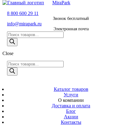
MiraPark
8 800 600 29 11
8 800 600 29 11
Звонок бесплатный
Звонок
info@mirapark.ru
бесплатный
Электронная почта
Поиск
8 495 011 11 21
товаров
Москва
Close
info@mirapark.ru
Поиск
Поиск
товаров
товаров
Электронная
MiraPark
почта
Скачать прайс
с 9:00 до 21:00
Каталог товаров
Услуги
Время работы
О компании
Москва, ул.
Доставка и оплата
Новослободская
Блог
д. 57/65, помещ.
Акции
8
Контакты
Адрес