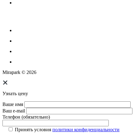
Оборудование для площадок для выгула собак
Парковое оборудование
Спортивное оборудование для улицы
Экопродукция из переработанного пластика
Изготовление МАФ продукции
Mirapark © 2026
Узнать цену
Ваше имя
Ваш e-mail
Телефон (обязательно)
Принять условия
политики конфиденциальности