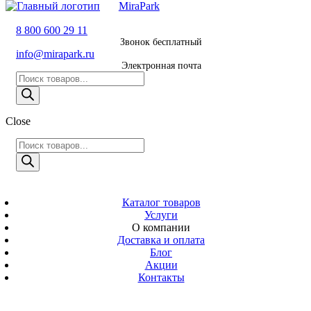
MiraPark
8 800 600 29 11
8 800 600 29 11
Звонок бесплатный
Звонок
info@mirapark.ru
бесплатный
Электронная почта
Поиск
8 495 011 11 21
товаров
Москва
Close
info@mirapark.ru
Поиск
Поиск
товаров
товаров
Электронная
MiraPark
почта
Скачать прайс
с 9:00 до 21:00
Каталог товаров
Услуги
Время работы
О компании
Москва, ул.
Доставка и оплата
Новослободская
Блог
д. 57/65, помещ.
Акции
8
Контакты
Адрес