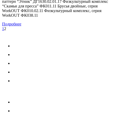
паттерн “Этник” ДГ1630.02.01.17 Физкультурный комплекс
“Скамьи для пресса” ФК011.11 Брусья двойные, серия
WorkOUT ФК010.02.11 Физкультурный комплекс, серия
WorkOUT ФК038.11
Подробнее
1
2
МЕНЮ
Каталог
Услуги
Портфолио
Блог
О нас
УСЛУГИ
Озеленение и благоустройство
Монтаж детских площадок