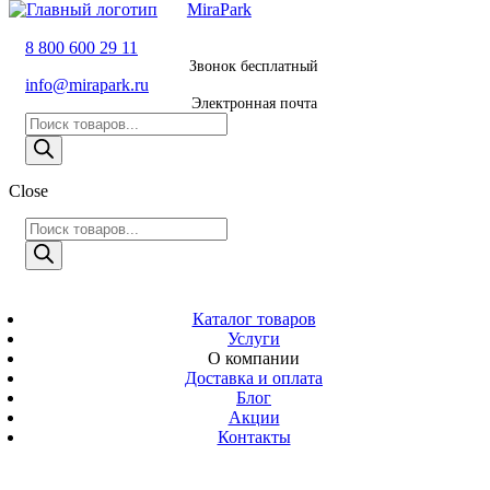
MiraPark
8 800 600 29 11
8 800 600 29 11
Звонок бесплатный
Звонок
info@mirapark.ru
бесплатный
Электронная почта
Поиск
8 495 011 11 21
товаров
Москва
Close
info@mirapark.ru
Поиск
Поиск
товаров
товаров
Электронная
MiraPark
почта
Скачать прайс
с 9:00 до 21:00
Каталог товаров
Услуги
Время работы
О компании
Москва, ул.
Доставка и оплата
Новослободская
Блог
д. 57/65, помещ.
Акции
8
Контакты
Адрес