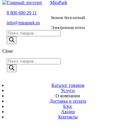
MiraPark
8 800 600 29 11
8 800 600 29 11
Звонок бесплатный
Звонок
info@mirapark.ru
бесплатный
Электронная почта
Поиск
8 495 011 11 21
товаров
Москва
Close
info@mirapark.ru
Поиск
Поиск
товаров
товаров
Электронная
MiraPark
почта
Скачать прайс
с 9:00 до 21:00
Каталог товаров
Услуги
Время работы
О компании
Москва, ул.
Доставка и оплата
Новослободская
Блог
д. 57/65, помещ.
Акции
8
Контакты
Адрес