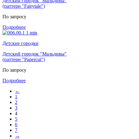
Детский городок "Мальдивы"
(паттерн "Fairytale")
По запросу
Подробнее
Детские городки
Детский городок "Мальдивы"
(паттерн "Papercut")
По запросу
Подробнее
←
1
2
3
4
5
6
7
→