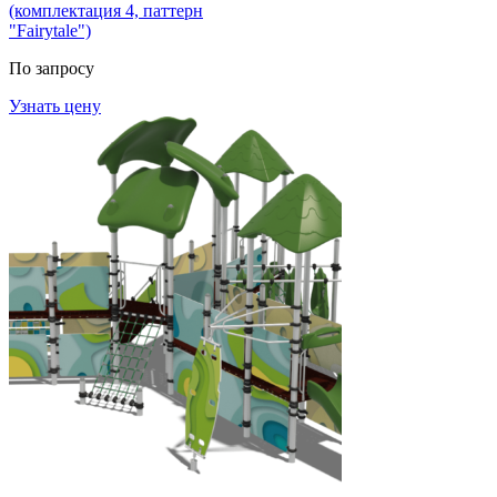
(комплектация 4, паттерн
"Fairytale")
По запросу
Узнать цену