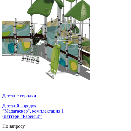
Детские городки
Детский городок
"Мадагаскар", комплектация 1
(паттерн "Papercut")
По запросу